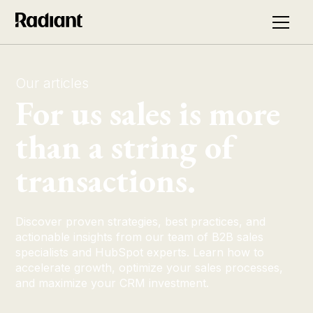
Our articles
For us sales is more
than a string of
transactions.
Discover proven strategies, best practices, and
actionable insights from our team of B2B sales
specialists and HubSpot experts. Learn how to
accelerate growth, optimize your sales processes,
and maximize your CRM investment.